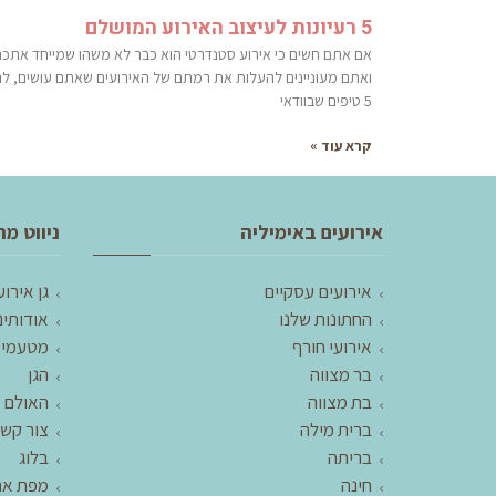
5 רעיונות לעיצוב האירוע המושלם
אם אתם חשים כי אירוע סטנדרטי הוא כבר לא משהו שמייחד אתכם
ואתם מעוניינים להעלות את רמתם של האירועים שאתם עושים, לה
5 טיפים שבוודאי
קרא עוד »
אירועים באימיליה
ניווט מה
אירועים עסקיים
גן אירוע
החתונות שלנו
אודותינ
אירועי חורף
מטעמי 
בר מצווה
הגן
בת מצווה
האולם
ברית מילה
צור קש
בריתה
בלוג
חינה
מפת את