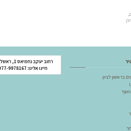
,
לן
יר
רחוב יעקב נחמיאס 1
חייגו אלינו: 077-9978167
ים בראשון לציון
ו
השף
ר
ר