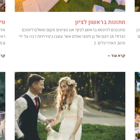
חתונות בראשון לציון
טי
ן
מתכננים להינשא בראשון לציון? אנו מציעים מקום מושלם ליומכם
אירו
ם
הגדול! 16 דונם של גן חיצוני ואולם אשר עוצבו ביצירתיות רבה על ידי
ראשו
מיטב האדריכלים. 2
ובפ
קרא עוד »
קרא