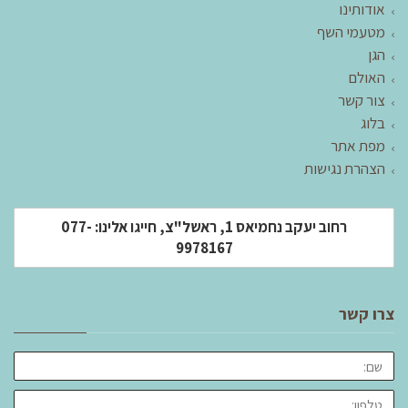
אודותינו
מטעמי השף
הגן
האולם
צור קשר
בלוג
מפת אתר
הצהרת נגישות
רחוב יעקב נחמיאס 1, ראשל"צ, חייגו אלינו: 077-
9978167
צרו קשר